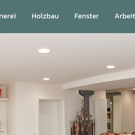
nerei
Holzbau
Fenster
Arbei
Altbausanierung
Fenster
en
Denkmalschutz
Dachfenster
Akkustikdecken
n
Terrassen
immer
Carports
bau
(current)
bau